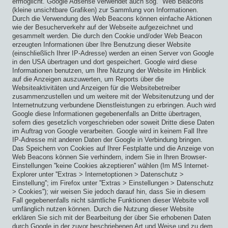
ermöglicht. Google Adsense verwendet auch sog. ''Web Beacons''
(kleine unsichtbare Grafiken) zur Sammlung von Informationen.
Durch die Verwendung des Web Beacons können einfache Aktionen
wie der Besucherverkehr auf der Webseite aufgezeichnet und
gesammelt werden. Die durch den Cookie und/oder Web Beacon
erzeugten Informationen über Ihre Benutzung dieser Website
(einschließlich Ihrer IP-Adresse) werden an einen Server von Google
in den USA übertragen und dort gespeichert. Google wird diese
Informationen benutzen, um Ihre Nutzung der Website im Hinblick
auf die Anzeigen auszuwerten, um Reports über die
Websiteaktivitäten und Anzeigen für die Websitebetreiber
zusammenzustellen und um weitere mit der Websitenutzung und der
Internetnutzung verbundene Dienstleistungen zu erbringen. Auch wird
Google diese Informationen gegebenenfalls an Dritte übertragen,
sofern dies gesetzlich vorgeschrieben oder soweit Dritte diese Daten
im Auftrag von Google verarbeiten. Google wird in keinem Fall Ihre
IP-Adresse mit anderen Daten der Google in Verbindung bringen.
Das Speichern von Cookies auf Ihrer Festplatte und die Anzeige von
Web Beacons können Sie verhindern, indem Sie in Ihren Browser-
Einstellungen ''keine Cookies akzeptieren'' wählen (Im MS Internet-
Explorer unter ''Extras > Internetoptionen > Datenschutz >
Einstellung''; im Firefox unter ''Extras > Einstellungen > Datenschutz
> Cookies''); wir weisen Sie jedoch darauf hin, dass Sie in diesem
Fall gegebenenfalls nicht sämtliche Funktionen dieser Website voll
umfänglich nutzen können. Durch die Nutzung dieser Website
erklären Sie sich mit der Bearbeitung der über Sie erhobenen Daten
durch Google in der zuvor beschriebenen Art und Weise und zu dem